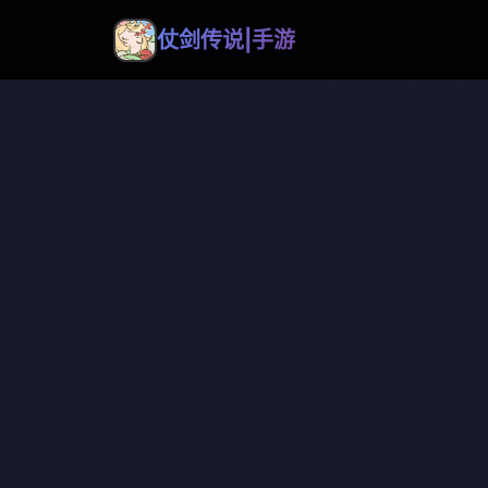
仗剑传说|手游