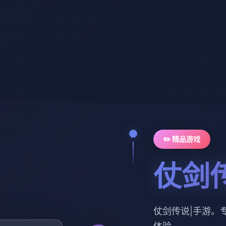
✏️ 精品游戏
仗剑
仗剑传说|手游。