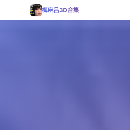
梅麻吕3D合集