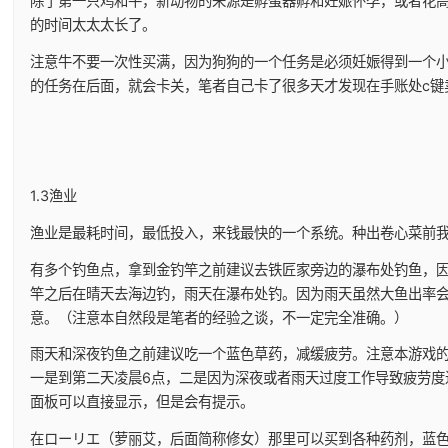
除了第一只鸡和牛，新动物的来源是孵蛋器孵和妊娠怀孕，或者花
的时间太太太长了。
注意牛不要一次性买满，因为狗狗的一个任务是必须妊娠得到一个
的任务在后面，就会卡关，笔者自己卡了很多天才发现在手账处c键
1.3渔业
渔业是最耗时间，最低投入，来钱最快的一个系统。种出卷心菜前
有多个钓鱼点，拿到金钓竿之前建议去铁匠家旁边的瀑布处钓鱼，
竿之后在晴天去海边钓，雨天在瀑布处钓。因为雨天虽然大鱼出率
意。（注意本自然段是笔者的经验之谈，不一定完全准确。）
雨天和深夜钓鱼之前建议吃一个蓝色草药，减缓疲劳。注意本游戏
一是到第二天凌晨6点，二是因为深夜或者雨天过度工作导致疲劳度
面板可以直接显示，但是会有提示。
在ローリエ（萝丽艾，后面简称修女）那里可以买到各种药剂，蓝