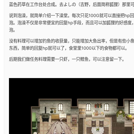
蓝色药草在工作台处合成。去よしの（吉野，后面简称狐狸）那里
说到泡澡，就简单介绍一下澡堂。每次只花100G就可以直接把hp
泡。泡澡不仅是非常便宜的回复hp手段，而且可以加狐狸的好感度
泡。
没有料理可以增加钓鱼的收获量，只能增加大鱼出率，但是有些小
东西，简单的回复hp就可以了，食堂里1000以下的食物都可以。
后期我们做任务料理需要一只虾，一只鲣鱼，可以注意留一下。