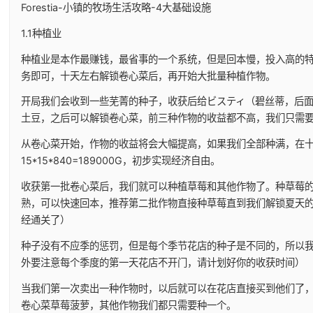
Forestia-小镇的牧场生活攻略-4大基础设施
1.1种植业
种植业是本作最赚钱，最省事的一个系统，但是回本慢，投入高的
务即可，十天左右解锁卷心菜后，再开始大批量种植作物。
开局我们会收到一些芜菁的种子，收获后给ビスティ（碧丝蒂，后
土豆，之后可以解锁卷心菜，前三种作物的收益都不高，我们只需
从卷心菜开始，作物的收益将会大幅提高，如果我们全部种满，在
15*15*840=189000G，初步实现经济自由。
收获第一批卷心菜后，我们就可以种植草莓和其他作物了。种草莓的
熟，可以快速回本，推荐第二批作物直接种草莓直到我们解锁夏天
经通关了）
种子没有不应季的惩罚，但是每个季节花店的种子是不同的，所以我
外要注意每个季度的第一天花店不开门，请计划好你的收获时间）
当我们第一次卖出一种作物时，以后就可以在花店直接买到他们了
卷心菜草莓菠萝，其他作物我们都只需要种一个。