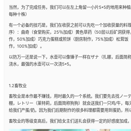
当然，为了完成任务，我们可以在左上角留一小片5*5的地用来种
每种十株）
有一个必备的技巧是，我们在收获之前可以先吃一个加收获量的料
序）：曲奇（食堂购买，25％加成）黄色草药（50层以后矿洞获得
作，50%加成）巧克力蛋糕或煎饼（厨房制作，75%加成）松茸饭
作，100%加成）。
以防万一还是说一下，水壶可以像锤子一样在ザナ（扎娜，后面简
浇水，最强的水壶可以一次浇5*5。
1.2畜牧业
畜牧业是本作最不赚钱，用时最久的一个系统。我们要先去找ノーテ
棚，レトリー（莱特莉，后面简称狗狗）就会送我们一只鸡/牛，每
给我们产蛋/奶。因为我们后期制作的很多料理都需要用到蛋奶，所
畜牧业的等级变高后，我们给女主们送礼会获得一定的好感度加成