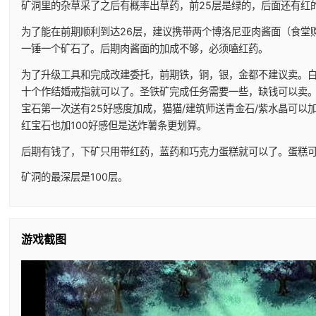
矿洞里的杂草采了之后有概率出草药，前25层是绿的，后面还有红
为了能在前期顺利到达26层，建议携带两个博洛尼亚肉酱面（食堂
一锤一个矿石了。后期肉酱面的加成不够，必须嗑红药。
为了升级工具和完成改建委托，前期铁，铜，银，金都不建议卖。
十个作结婚戒指就可以了。圣铁矿完成任务需要一些，缺钱可以卖
宝石第一次送有25好感度加成，猫猫/建筑师送青金石/紫水晶可以
红宝石也加100好感但是送炸薯条更划算。
后期有钱了，下矿只用带红药，蓝药和巧克力蛋糕就可以了。蛋糕
矿洞的最深层是100层。
游戏截图