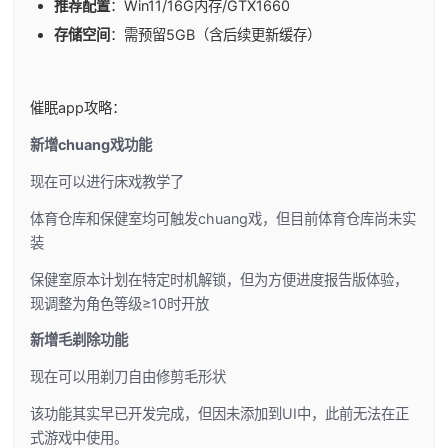
​推荐配置​
​：Win11/16G内存/GTX1660
​存储空间​
​：需预留5GB（含后续更新缓存）
催眠app攻略：
新增chuang戏功能
现在可以进行床戏教学了
体育仓库和保健室均可触发chuang戏，但目前体育仓库尚未实
装
保健室原本计划在特定时机解锁，但为方便进度报告版体验，
现调整为角色等级≥10时开放
新增毛剃除功能
现在可以用剃刀自由修剪毛形状
该功能其实早已开发完成，但因未添加到UI中，此前无法在正
式游戏中使用。