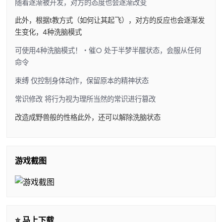
随着逐渐被开发，对方的态度也会逐渐改变
此外，根据t教方式（如何让其起飞），对方的反应也会逐渐发
生变化，4种洗脑模式
可使用4种洗脑模式！・催○ 处于半梦半醒状态，会服从任何
命令
束缚 仅控制身体动作，保留原本的精神状态
常识修改 将行为视为理所当然的常识进行篡改
改造成野兽般的性格此外，还可以解除洗脑状态
游戏截图
⭐ 马上下载