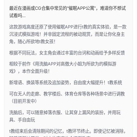
最近在漫画或CG合集中常见的“催眠APP公寓”，难道你不想试
试看吗…
这款游戏高度还原了使用催眠APP进行t教的真实体验，是一款
沉浸式模拟游戏！并非固定流程的被动观赏，而是让你化身主
角，随心所欲地t教女孩！
根据不同玩法，女主角会通过丰富的台词和动画给予多样反馈
相较于前作《用洗脑APP对高傲大小姐为所欲为的模拟游
戏》，本作全面升级！
新增语、换装等系统及追加姿势，自由度大幅提升！t教系统
可在无人的走廊、教学楼后、体育仓库等各种场景中进行调教
（目前开发中）
洗脑后，可以随意掉落衣服、让其穿上漏风的装扮，并用玩
具、手自由玩
t教结束后会清除期间的记忆，t教环节终止。即使记忆被消除，