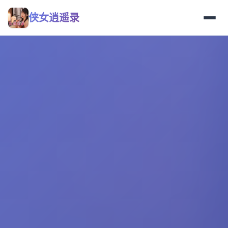
侠女逍遥录