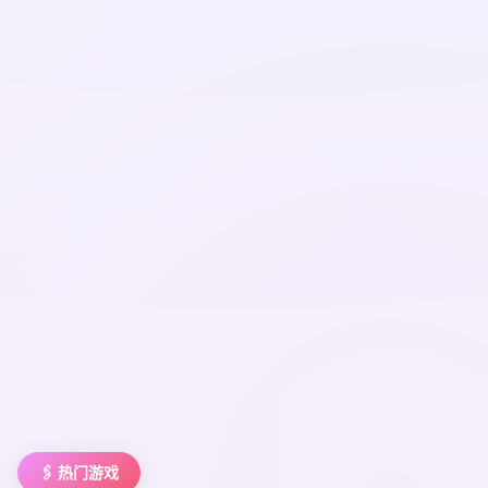
🖇️ 热门游戏