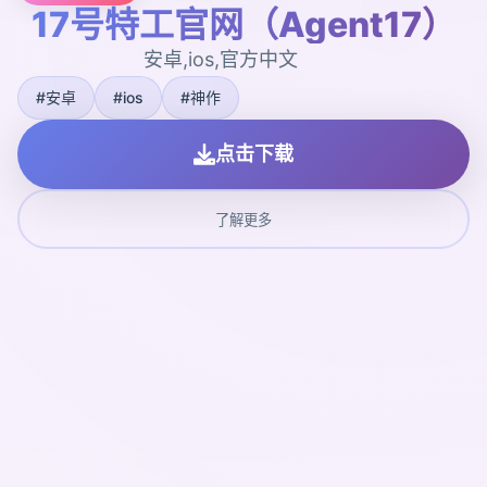
17号特工官网（Agent17）
安卓,ios,官方中文
#安卓
#ios
#神作
点击下载
了解更多