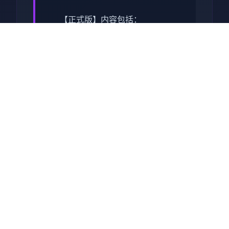
【正式版】内容包括：
主线&支线：15个大地图（5个
门派）以及其他小地图，百万
＋剧情文案
武学：十余种兵器，数十套武
学/轻功/内功、武学混用、神
功、三才书系统、天赋等
帮派玩法：自建帮派、帮派战
争、吞并帮派、收服帮派等