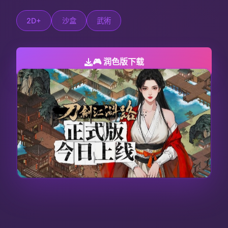
2D+
沙盒
武術
🎮 润色版下载