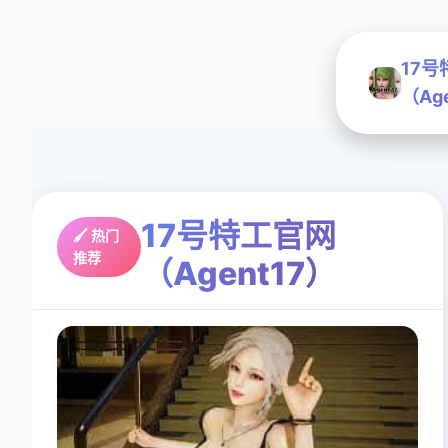
17
（Ag
17号特工官网
🖌️ 热门
推荐
（Agent17）