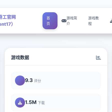
号特工官网
首
游戏简
游戏教
页
介
程
ent17）
游戏数据
9.3
评分
1.5M
下载