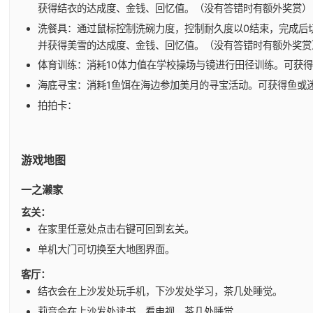
获得结衣的达成度、金钱、回忆值。（没有答错时有额外奖赏）
洗餐具：通过鼠标控制洗碗力度，控制耐久度以0结束，完成后
并获得美雪的达成度、金钱、回忆值。（没有答错时有额外奖赏
体育训练：消耗10体力值在学校操场与镜进行田径训练。可获
海底寻宝：消耗1鱼饵在海边参加美月的寻宝活动。可获得鱼或
拍拍卡：
游戏地图
一之濑家
玄关：
在家里任意处点击右键可回到玄关。
单机大门可切换至大地图界面。
客厅：
结衣会在上沙发处玩手机，下沙发处学习，茶几处睡觉。
莉音会在上沙发处读书、看电视，茶几处睡觉。