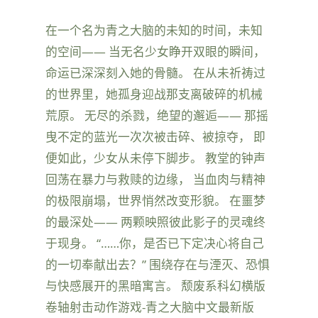
在一个名为青之大脑的未知的时间，未知
的空间—— 当无名少女睁开双眼的瞬间，
命运已深深刻入她的骨髓。 在从未祈祷过
的世界里，她孤身迎战那支离破碎的机械
荒原。 无尽的杀戮，绝望的邂逅—— 那摇
曳不定的蓝光一次次被击碎、被掠夺， 即
便如此，少女从未停下脚步。 教堂的钟声
回荡在暴力与救赎的边缘， 当血肉与精神
的极限崩塌，世界悄然改变形貌。 在噩梦
的最深处—— 两颗映照彼此影子的灵魂终
于现身。 “……你，是否已下定决心将自己
的一切奉献出去？” 围绕存在与湮灭、恐惧
与快感展开的黑暗寓言。 颓废系科幻横版
卷轴射击动作游戏-青之大脑中文最新版